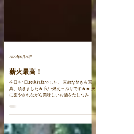
2022年5月30日
薪火最高！
今日も1日お疲れ様でした。 素敵な焚き火写
真、頂きました🔥 良い燃えっぷりです🔥🔥 炎
に癒やされながら美味しいお酒をたしなみた
いものです。 伐採作業も順調に進んでいて何
よりです。 今週も安全第一はりきっていきま
しょう❗ #島田市薪 #薪販売 #キャンプ #焚き
火...