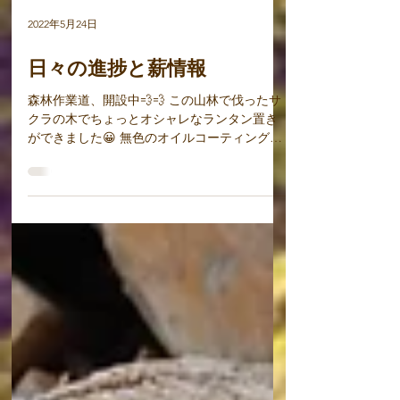
2022年5月24日
日々の進捗と薪情報
森林作業道、開設中💨💨 この山林で伐ったサ
クラの木でちょっとオシャレなランタン置き
ができました😀 無色のオイルコーティングし
てあります。 桜の木は素材そのものがいい色
していますね。 #林業 #作業道 #アウトドア #
キャンプ #薪販売 #島田市薪 #兵庫親林開発...